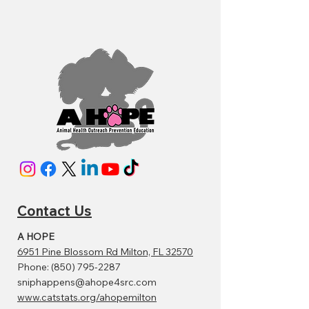
Contact Us
A HOPE
6951 Pine Blossom Rd Milton, FL 32570
Phone:
(850) 795-2287
sniphappens@ahope4src.com
www.catstats.org/ahopemilton