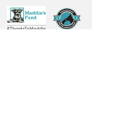
A HOPE, Inc. is a 501c3 non-profit
organization and all contributions are tax-
deductible.
82-2587109
©2026 by A HOPE |
Privacy Policy